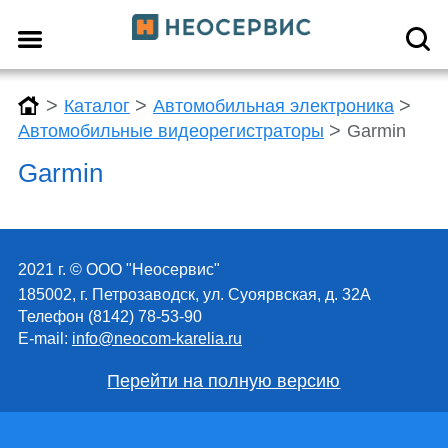
>
>
>
Каталог
Автомобильная электроника
>
Автомобильные видеорегистраторы
Garmin
Garmin
2021 г. © ООО "Неосервис"
185002, г. Петрозаводск, ул. Суоярвская, д. 32А
Телефон (8142) 78-53-90
E-mail:
info@neocom-karelia.ru
Перейти на полную версию