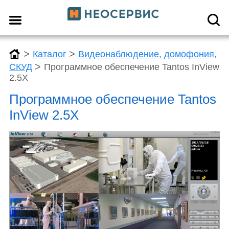
>
>
Каталог
Видеонаблюдение, домофония,
>
СКУД
Программное обеспечение Tantos InView
2.5X
Программное обеспечение Tantos
InView 2.5X