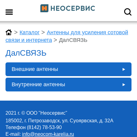
>
>
Каталог
Антенны для усиления сотовой
>
связи и интернета
ДалСВЯЗЬ
ДалСВЯЗЬ
Внешние антенны
Внутренние антенны
2021 г. © ООО "Неосервис"
185002, г. Петрозаводск, ул. Суоярвская, д. 32А
Телефон (8142) 78-53-90
E-mail:
info@neocom-karelia.ru