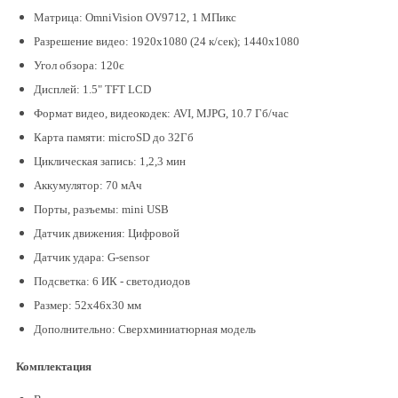
Матрица: OmniVision OV9712, 1 МПикс
Разрешение видео: 1920x1080 (24 к/сек); 1440х1080
Угол обзора: 120є
Дисплей: 1.5" TFT LCD
Формат видео, видеокодек: AVI, MJPG, 10.7 Гб/час
Карта памяти: microSD до 32Гб
Циклическая запись: 1,2,3 мин
Аккумулятор: 70 мАч
Порты, разъемы: mini USB
Датчик движения: Цифровой
Датчик удара: G-sensor
Подсветка: 6 ИК - светодиодов
Размер: 52x46x30 мм
Дополнительно: Сверхминиатюрная модель
Компле
ктация