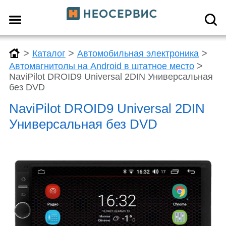
>
>
>
Каталог
Автомобильная электроника
>
Автомагнитолы на Android в штатное место
NaviPilot DROID9 Universal 2DIN Универсальная
без DVD
NaviPilot DROID9 Universal 2DIN
Универсальная без DVD