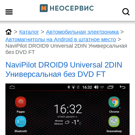
>
>
>
Каталог
Автомобильная электроника
>
Автомагнитолы на Android в штатное место
NaviPilot DROID9 Universal 2DIN Универсальная
без DVD FT
NaviPilot DROID9 Universal 2DIN
Универсальная без DVD FT